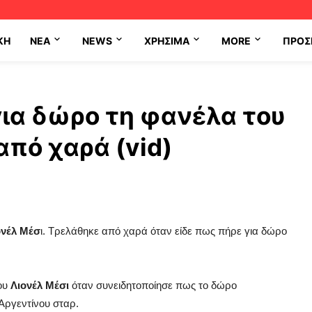
ΚΗ
NEA
NEWS
ΧΡΉΣΙΜΑ
MORE
ΠΡΟΣ
για δώρο τη φανέλα του
από χαρά (vid)
νέλ Μέσ
ι. Τρελάθηκε από χαρά όταν είδε πως πήρε για δώρο
ου
Λιονέλ Μέσι
όταν συνειδητοποίησε πως το δώρο
Αργεντίνου σταρ.