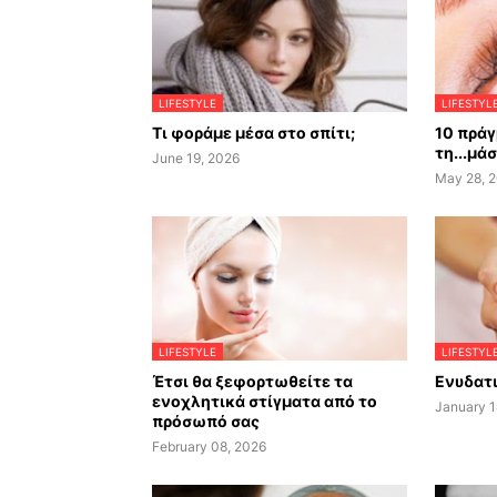
LIFESTYLE
LIFESTYL
Τι φοράμε μέσα στο σπίτι;
10 πράγ
τη...μά
June 19, 2026
May 28, 
LIFESTYLE
LIFESTYL
Έτσι θα ξεφορτωθείτε τα
Ενυδατι
ενοχλητικά στίγματα από το
January 1
πρόσωπό σας
February 08, 2026