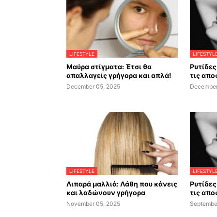
LIFESTYLE
LIFESTYL
Μαύρα στίγματα: Έτσι θα
Ρυτίδες 
απαλλαγείς γρήγορα και απλά!
τις απο
December 05, 2025
December
LIFESTYLE
LIFESTYL
Λιπαρά μαλλιά: Λάθη που κάνεις
Ρυτίδες 
και λαδώνουν γρήγορα
τις απο
November 05, 2025
Septembe