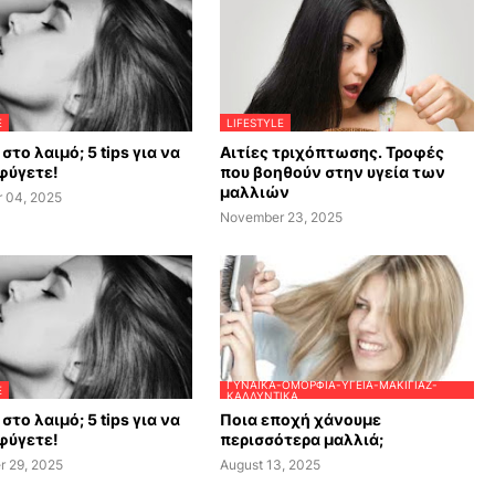
E
LIFESTYLE
στο λαιμό; 5 tips για να
Αιτίες τριχόπτωσης. Τροφές
φύγετε!
που βοηθούν στην υγεία των
μαλλιών
 04, 2025
November 23, 2025
ΓΥΝΑΊΚΑ-ΟΜΟΡΦΙΆ-ΥΓΕΊΑ-ΜΑΚΙΓΙΆΖ-
E
ΚΑΛΛΥΝΤΙΚΆ
στο λαιμό; 5 tips για να
Ποια εποχή χάνουμε
φύγετε!
περισσότερα μαλλιά;
r 29, 2025
August 13, 2025