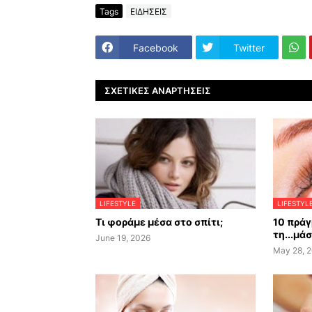
Tags
ΕΙΔΗΣΕΙΣ
Facebook
Twitter
ΣΧΕΤΙΚΈΣ ΑΝΑΡΤΉΣΕΙΣ
LIFESTYLE
LIFESTYL
Τι φοράμε μέσα στο σπίτι;
10 πράγ
τη...μά
June 19, 2026
May 28, 