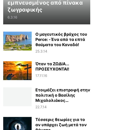
εμπνευσμένος από πίνακα
ζωγραφικής
6.3.16
Ο μαγευτικός βράχος του
Perce: -Ένα από τα επτά
θαύματα του Καναδά!
25.3.14
Όταν τα ΖΩΔΙΑ...
ΠΡΟΣΕΥΧΟΝΤΑΙ!
17.11.16
Ετοιμάζει επιστροφή στην
πολιτική ο Βασίλης
Μιχαλολιάκος…
22.7.14
Τέσσερις θεωρίες για το
αν υπάρχει ζωή μετά τον
θάνατο...