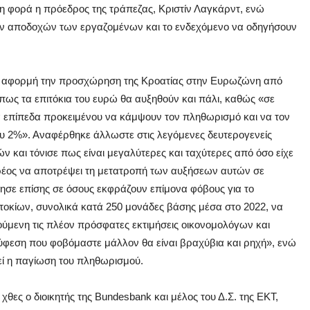
η φορά η πρόεδρος της τράπεζας, Κριστίν Λαγκάρντ, ενώ
 των αποδοχών των εργαζομένων και το ενδεχόμενο να οδηγήσουν
 με αφορμή την προσχώρηση της Κροατίας στην Ευρωζώνη από
 πως τα επιτόκια του ευρώ θα αυξηθούν και πάλι, καθώς «σε
ά επίπεδα προκειμένου να κάμψουν τον πληθωρισμό και να τον
υ 2%». Αναφέρθηκε άλλωστε στις λεγόμενες δευτερογενείς
ών και τόνισε πως είναι μεγαλύτερες και ταχύτερες από όσο είχε
χρέος να αποτρέψει τη μετατροπή των αυξήσεων αυτών σε
σε επίσης σε όσους εκφράζουν επίμονα φόβους για το
τοκίων, συνολικά κατά 250 μονάδες βάσης μέσα στο 2022, να
μενη τις πλέον πρόσφατες εκτιμήσεις οικονομολόγων και
φεση που φοβόμαστε μάλλον θα είναι βραχύβια και ρηχή», ενώ
πεί η παγίωση του πληθωρισμού.
θες ο διοικητής της Bundesbank και μέλος του Δ.Σ. της ΕΚΤ,