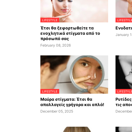
LIFESTYLE
LIFESTYL
Έτσι θα ξεφορτωθείτε τα
Ενυδατι
ενοχλητικά στίγματα από το
January 1
πρόσωπό σας
February 08, 2026
LIFESTYLE
LIFESTYL
Μαύρα στίγματα: Έτσι θα
Ρυτίδες 
απαλλαγείς γρήγορα και απλά!
τις απο
December 05, 2025
December