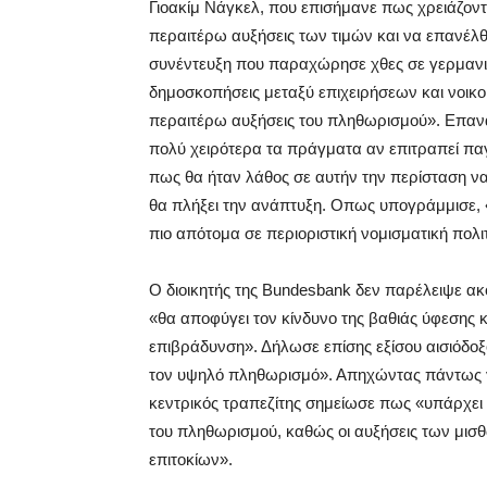
Γιοακίμ Νάγκελ, που επισήμανε πως χρειάζον
περαιτέρω αυξήσεις των τιμών και να επανέλθ
συνέντευξη που παραχώρησε χθες σε γερμανική
δημοσκοπήσεις μεταξύ επιχειρήσεων και νοικο
περαιτέρω αυξήσεις του πληθωρισμού». Επανα
πολύ χειρότερα τα πράγματα αν επιτραπεί π
πως θα ήταν λάθος σε αυτήν την περίσταση να
θα πλήξει την ανάπτυξη. Οπως υπογράμμισε,
πιο απότομα σε περιοριστική νομισματική πολι
Ο διοικητής της Bundesbank δεν παρέλειψε α
«θα αποφύγει τον κίνδυνο της βαθιάς ύφεσης 
επιβράδυνση». Δήλωσε επίσης εξίσου αισιόδ
τον υψηλό πληθωρισμό». Απηχώντας πάντως γι
κεντρικός τραπεζίτης σημείωσε πως «υπάρχε
του πληθωρισμού, καθώς οι αυξήσεις των μισ
επιτοκίων».