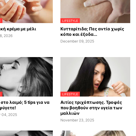
E
LIFESTYLE
κή κρέμα με μέλι
Κυτταρίτιδα; Πες αντίο χωρίς
κόπο και έξοδα...
8, 2026
December 09, 2025
E
LIFESTYLE
στο λαιμό; 5 tips για να
Αιτίες τριχόπτωσης. Τροφές
φύγετε!
που βοηθούν στην υγεία των
μαλλιών
 04, 2025
November 23, 2025