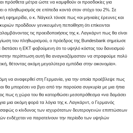
ται πρόσθετα μέτρα ώστε να καμφθούν οι προσδοκίες για
ει ο πληθωρισμός σε επίπεδα κοντά στον στόχο του 2%. Σε
 εφημερίδα, ο κ. Νάγκελ τόνισε πως «οι μηνιαίες έρευνες και
κυριών προδίδουν γενικευμένη πεποίθηση ότι επίκεινται
λαμβάνοντας τις προειδοποιήσεις της κ. Λαγκάρντ πως θα είναι
αγίωση του πληθωρισμού, ο πρόεδρος της Bundesbank σημείωσε
 διστάσει η ΕΚΤ φοβούμενη ότι το υψηλό κόστος του δανεισμού
 «στην περίπτωση αυτή θα αναγκαζόμασταν να στραφούμε πολύ
τική, θέτοντας ακόμη μεγαλύτερα εμπόδια στην οικονομία».
κόμη να αναφερθεί στη Γερμανία, για την οποία προέβλεψε πως
και θα μπορέσει να βγει από την παρούσα συγκυρία με μια ήπια
οξος πως η χώρα του θα κατορθώσει μεσοπρόθεσμα «να δαμάσει
α μια ακόμη φορά τα λόγια της κ. Λαγκάρντ, ο Γερμανός
ι σαφώς ο κίνδυνος των ισχυρότατων δευτερογενών επιπτώσεων
θών ενδέχεται να παρατείνουν την περίοδο των υψηλών