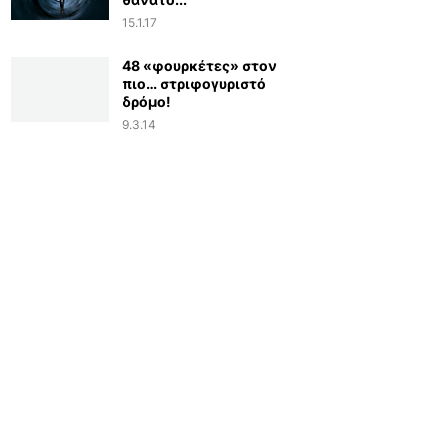
15.1.17
48 «φουρκέτες» στον
πιο… στριφογυριστό
δρόμο!
9.3.14