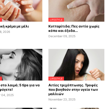
E
LIFESTYLE
κή κρέμα με μέλι
Κυτταρίτιδα; Πες αντίο χωρίς
κόπο και έξοδα...
8, 2026
December 09, 2025
E
LIFESTYLE
στο λαιμό; 5 tips για να
Αιτίες τριχόπτωσης. Τροφές
φύγετε!
που βοηθούν στην υγεία των
μαλλιών
 04, 2025
November 23, 2025