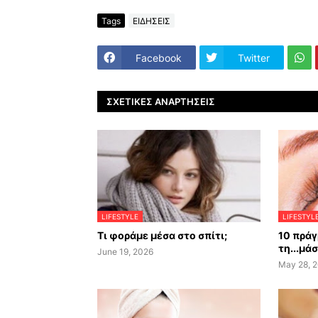
Tags
ΕΙΔΗΣΕΙΣ
Facebook
Twitter
ΣΧΕΤΙΚΈΣ ΑΝΑΡΤΉΣΕΙΣ
LIFESTYLE
LIFESTYL
Τι φοράμε μέσα στο σπίτι;
10 πράγ
τη...μά
June 19, 2026
May 28, 