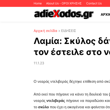
Home
About Us - ΟΡΟΙ ΧΡΗΣΗΣ
Contact Us
ΑΡΧΙ
Αρχική σελίδα
ΕΙΔΗΣΕΙΣ
Λαμία: Σκύλος δά
τον έστειλε στο 
11.1.23
Ο νεαρός ντελιβεράς δέχτηκε επίθεση από σκ
Από εκεί που πήγαινε να κάνει τη δουλειά το
νεαρός
ντελιβεράς
πήγαινε να παραδώσει καφέ
το
σκύλο
που έχει η οικογένεια και φαίνεται ότ