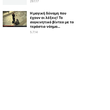
29.1.17
Η μαγική δύναμη που
έχουν οι λέξεις! Το
συγκινητικό βίντεο με το
τεράστιο νόημα…
5.7.14