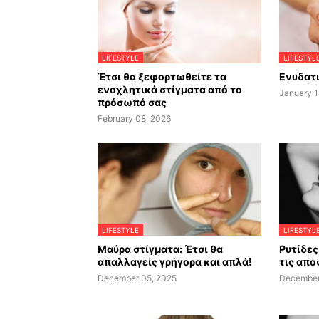
LIFESTYLE
LIFESTYL
Έτσι θα ξεφορτωθείτε τα
Ενυδατι
ενοχλητικά στίγματα από το
January 1
πρόσωπό σας
February 08, 2026
LIFESTYLE
LIFESTYL
Μαύρα στίγματα: Έτσι θα
Ρυτίδες 
απαλλαγείς γρήγορα και απλά!
τις απο
December 05, 2025
December