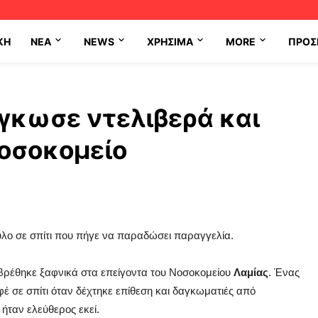
ΚΗ
NEA
NEWS
ΧΡΉΣΙΜΑ
MORE
ΠΡΟΣ
γκωσε ντελιβερά και
νοσοκομείο
ύλο σε σπίτι που πήγε να παραδώσει παραγγελία.
υ βρέθηκε ξαφνικά στα επείγοντα του Νοσοκομείου
Λαμίας
. Ένας
 σε σπίτι όταν δέχτηκε επίθεση και δαγκωματιές από
ι ήταν ελεύθερος εκεί.