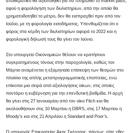
αποθεματικό θα αξιοποιηθεί για να πληρωθεί το market pass,
αφού η φορολόγηση των διυλιστηρίων, από την οποία θα
χρηματοδοτηθεί το μέτρο, δεν θα εισπραχθεί πριν από τον
Ιούλιο, με τη φορολογία εισοδήματος. Υπενθυμίζεται ότι ο
φόρος στα κέρδη των διυλιστηρίων αφορά το 2022 και η
φορολογική δήλωσή τους θα γίνει τον Ιούνιο.
Στο υπουργείο Οικονομικών θέλουν να κρατήσουν
συγκρατημένους τόνους στην παροχολογία, καθώς τον
Μάρτιο αναμένεται η εξαμηνιαία επίσκεψη των θεσμών στο
πλαίσιο της απλής μεταπρογραμματικής εποπτείας, ενώ
επίκειται μια σειρά από αξιολογήσεις οίκων, στις οποίες
ποντάρει η κυβέρνηση για την επενδυτική βαθμίδα. Η αρχή
θα γίνει στις 27 Ιανουαρίου από τον οίκο Fitch και θα
ακολουθήσουν στις 10 Μαρτίου η DBRS, στις 17 Μαρτίου η
Moody’s και στις 21 Απριλίου η Standard and Poor’s.
Ο υπουργός Επικρατείας Ακης Σκέρτσος, πάντως, είπε χθες