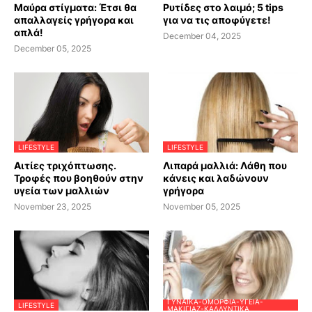
Μαύρα στίγματα: Έτσι θα
Ρυτίδες στο λαιμό; 5 tips
απαλλαγείς γρήγορα και
για να τις αποφύγετε!
απλά!
December 04, 2025
December 05, 2025
LIFESTYLE
LIFESTYLE
Αιτίες τριχόπτωσης.
Λιπαρά μαλλιά: Λάθη που
Τροφές που βοηθούν στην
κάνεις και λαδώνουν
υγεία των μαλλιών
γρήγορα
November 23, 2025
November 05, 2025
ΓΥΝΑΊΚΑ-ΟΜΟΡΦΙΆ-ΥΓΕΊΑ-
LIFESTYLE
ΜΑΚΙΓΙΆΖ-ΚΑΛΛΥΝΤΙΚΆ