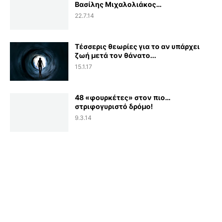
Βασίλης Μιχαλολιάκος…
22.7.14
Τέσσερις θεωρίες για το αν υπάρχει
ζωή μετά τον θάνατο...
15.1.17
48 «φουρκέτες» στον πιο…
στριφογυριστό δρόμο!
9.3.14