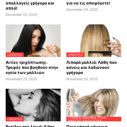
απαλλαγείς γρήγορα και
για να τις αποφύγετε!
απλά!
December 04, 2025
December 05, 2025
LIFESTYLE
LIFESTYLE
Αιτίες τριχόπτωσης.
Λιπαρά μαλλιά: Λάθη που
Τροφές που βοηθούν στην
κάνεις και λαδώνουν
υγεία των μαλλιών
γρήγορα
November 23, 2025
November 05, 2025
ΓΥΝΑΊΚΑ-ΟΜΟΡΦΙΆ-ΥΓΕΊΑ-
LIFESTYLE
ΜΑΚΙΓΙΆΖ-ΚΑΛΛΥΝΤΙΚΆ
Ρυτίδες στο λαιμό; 5 tips
Ποια εποχή χάνουμε