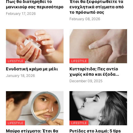
Πως θα διατηρηθεί το
Έτσι θα ξεφορτωθείτε τα
μανικιούρ σας περισσότερο
ενοχλητικά στίγματα από
το πρόσωπό σας
February 17, 2026
February 08, 2026
LIFESTYLE
LIFESTYLE
Ενυδατική κρέμα με μέλι
Κυτταρίτιδα; Πες αντίο
χωρίς κόπο και έξοδα...
January 18, 2026
December 09, 2025
LIFESTYLE
LIFESTYLE
Μαύρα στίγματα: Έτσι θα
Ρυτίδες στο λαιμό; 5 tips