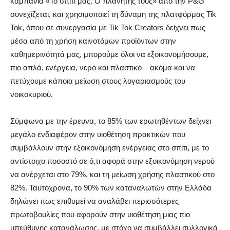
καμπάνια «Το σπίτι μας. Ο πλανήτης τους» από την P&G
συνεχίζεται, και χρησιμοποιεί τη δύναμη της πλατφόρμας Tik
Tok, όπου σε συνεργασία με Tik Tok Creators δείχνει πως
μέσα από τη χρήση καινοτόμων προϊόντων στην
καθημερινότητά μας, μπορούμε όλοι να εξοικονομήσουμε,
πιο απλά, ενέργεια, νερό και πλαστικό – ακόμα και να
πετύχουμε κάποια μείωση στους λογαριασμούς του
νοικοκυριού.
Σύμφωνα με την έρευνα, τo 85% των ερωτηθέντων δείχνει
μεγάλο ενδιαφέρον στην υιοθέτηση πρακτικών που
συμβάλλουν στην εξοικονόμηση ενέργειας στο σπίτι, με το
αντίστοιχο ποσοστό σε ό,τι αφορά στην εξοικονόμηση νερού
να ανέρχεται στο 79%, και τη μείωση χρήσης πλαστικού στο
82%. Ταυτόχρονα, το 90% των καταναλωτών στην Ελλάδα
δηλώνει πως επιθυμεί να αναλάβει περισσότερες
πρωτοβουλίες που αφορούν στην υιοθέτηση μιας πιο
υπεύθυνης κατανάλωσης, με στόχο να συμβάλλει συλλογικά