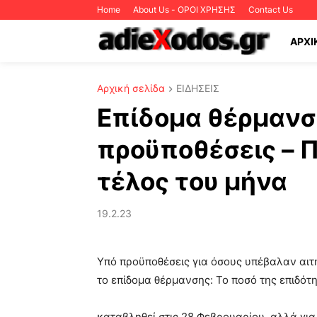
Home
About Us - ΟΡΟΙ ΧΡΗΣΗΣ
Contact Us
ΑΡΧΙ
Αρχική σελίδα
ΕΙΔΗΣΕΙΣ
Επίδομα θέρμαν
προϋποθέσεις – Π
τέλος του μήνα
19.2.23
Υπό προϋποθέσεις για όσους υπέβαλαν αιτ
το επίδομα θέρμανσης: Το ποσό της επιδότ
καταβληθεί στις 28 Φεβρουαρίου, αλλά για 