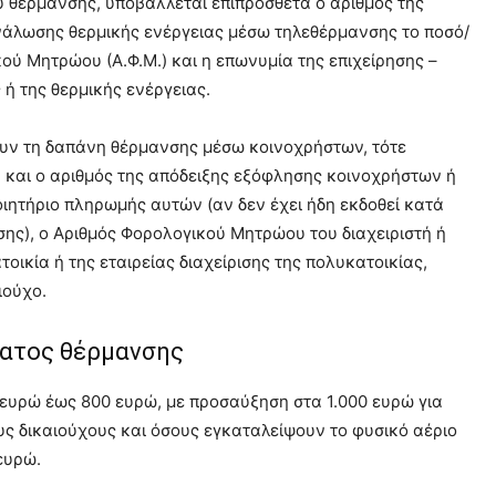
ου θέρμανσης, υποβάλλεται επιπρόσθετα ο αριθμός της
νάλωσης θερμικής ενέργειας μέσω τηλεθέρμανσης το ποσό/
ού Μητρώου (Α.Φ.Μ.) και η επωνυμία της επιχείρησης –
ή της θερμικής ενέργειας.
ουν τη δαπάνη θέρμανσης μέσω κοινοχρήστων, τότε
 και ο αριθμός της απόδειξης εξόφλησης κοινοχρήστων ή
οιητήριο πληρωμής αυτών (αν δεν έχει ήδη εκδοθεί κατά
ης), ο Αριθμός Φορολογικού Μητρώου του διαχειριστή ή
ικία ή της εταιρείας διαχείρισης της πολυκατοικίας,
ιούχο.
ματος θέρμανσης
 ευρώ έως 800 ευρώ, με προσαύξηση στα 1.000 ευρώ για
υς δικαιούχους και όσους εγκαταλείψουν το φυσικό αέριο
ευρώ.