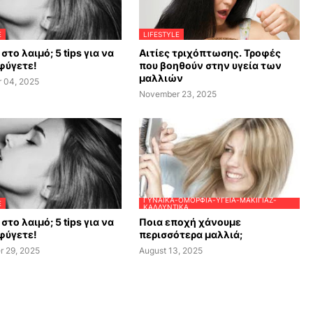
E
LIFESTYLE
στο λαιμό; 5 tips για να
Αιτίες τριχόπτωσης. Τροφές
φύγετε!
που βοηθούν στην υγεία των
μαλλιών
 04, 2025
November 23, 2025
ΓΥΝΑΊΚΑ-ΟΜΟΡΦΙΆ-ΥΓΕΊΑ-ΜΑΚΙΓΙΆΖ-
E
ΚΑΛΛΥΝΤΙΚΆ
στο λαιμό; 5 tips για να
Ποια εποχή χάνουμε
φύγετε!
περισσότερα μαλλιά;
r 29, 2025
August 13, 2025