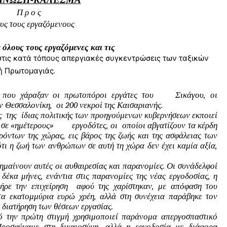
ΙΝΩΣΗ-ΚΑΛΕΣΜΑ
Π ρ ο ς 
υς τους εργαζόμενους
όλους τους εργαζόμενες και τις 
ς κατά τόπους απεργιακές συγκεντρώσεις των ταξικών
.
κή Πρωτομαγιάς
που χάραξαν οι πρωτοπόροι εργάτες του     Σικάγου, οι 
 Θεσσαλονίκη,  οι 200 νεκροί της Καισαριανής.
 της  ίδιας πολιτικής των προηγούμενων κυβερνήσεων εκποιεί 
ε «ημέτερους»        εργοδότες, οι  οποίοι αβγατίζουν τα κέρδη 
όντων της χώρας, εις βάρος της ζωής και της ασφάλειας των 
τι η ζωή των ανθρώπων σε αυτή τη χώρα δεν έχει καμία αξία, 
 
ημαίνουν αυτές οι αυθαιρεσίας και παρανομίες. Οι συνάδελφοί 
κα μήνες, ενάντια στις παρανομίες της νέας εργοδοσίας, η 
ήρε την επιχείρηση  αφού της χαρίστηκαν, με απόφαση του 
τα εκατομμύρια ευρώ χρέη, αλλά στη συνέχεια παράβηκε τον 
η διατήρηση των θέσεων εργασίας.
 την πρώτη στιγμή χρησιμοποιεί παράνομα απεργοσπαστικό 
ροσφύγαμε στη δικαιοσύνη, αλλά η εργοδοσία με διάφορα 