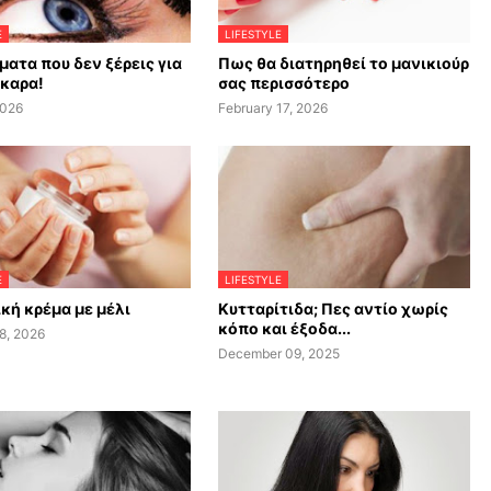
E
LIFESTYLE
ματα που δεν ξέρεις για
Πως θα διατηρηθεί το μανικιούρ
σκαρα!
σας περισσότερο
2026
February 17, 2026
E
LIFESTYLE
κή κρέμα με μέλι
Κυτταρίτιδα; Πες αντίο χωρίς
κόπο και έξοδα...
8, 2026
December 09, 2025