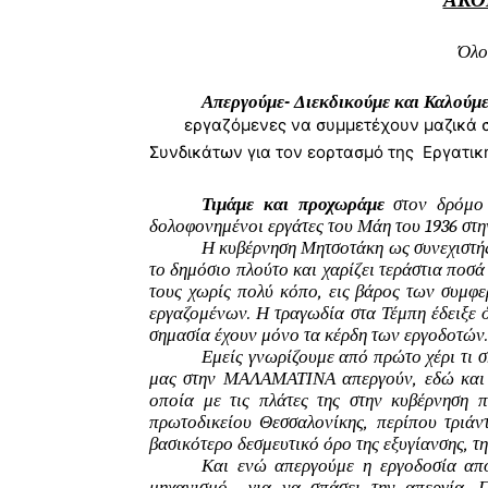
ΑΚΟ
Όλο
Απεργούμε- Διεκδικούμε και Καλούμε 
εργαζόμενες να συμμετέχουν μαζικά στι
Συνδικάτων για τον εορτασμό της Εργατι
Τιμάμε και προχωράμε
 στον δρόμο 
δολοφονημένοι εργάτες του Μάη του 1936 στην
Η κυβέρνηση Μητσοτάκη ως συνεχιστής 
το δημόσιο πλούτο και χαρίζει τεράστια ποσά σ
τους χωρίς πολύ κόπο, εις βάρος των συμφερ
εργαζομένων. Η τραγωδία στα Τέμπη έδειξε ό
σημασία έχουν μόνο τα κέρδη των εργοδοτών.
Εμείς γνωρίζουμε από πρώτο χέρι τι σ
μας στην ΜΑΛΑΜΑΤΙΝΑ απεργούν, εδώ και δέ
οποία με τις πλάτες της στην κυβέρνηση π
πρωτοδικείου Θεσσαλονίκης, περίπου τριάν
βασικότερο δεσμευτικό όρο της εξυγίανσης, τ
Και ενώ απεργούμε η εργοδοσία από
μηχανισμό  για να σπάσει την απεργία. Π