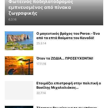
Φωτεινός ποδηλατόδρομος
εμπνευσμένος από πίνακα
ζωγραφικής
6.3.16
Ο μαγευτικός βράχος του Perce: -Ένα
από τα επτά θαύματα του Καναδά!
25.3.14
Όταν τα ΖΩΔΙΑ... ΠΡΟΣΕΥΧΟΝΤΑΙ!
17.11.16
Ετοιμάζει επιστροφή στην πολιτική ο
Βασίλης Μιχαλολιάκος…
22.7.14
Τέσσερις θεωρίες για το αν υπάρχει