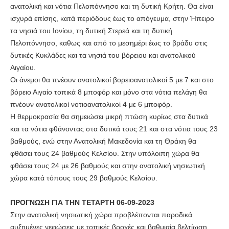
ανατολική και νότια Πελοπόννησο και τη δυτική Κρήτη. Θα είναι
ισχυρά επίσης, κατά περιόδους έως το απόγευμα, στην Ήπειρο
τα νησιά του Ιονίου, τη δυτική Στερεά και τη δυτική
Πελοπόννησο, καθως και από το μεσημέρι έως το βράδυ στις
δυτικές Κυκλάδες και τα νησιά του βόρειου και ανατολικού
Αιγαίου.
Οι άνεμοι θα πνέουν ανατολικοί βορειοανατολικοί 5 με 7 και στο
βόρειο Αιγαίο τοπικά 8 μποφόρ και μόνο στα νότια πελάγη θα
πνέουν ανατολικοί νοτιοανατολικοί 4 με 6 μποφόρ.
Η θερμοκρασία θα σημειώσει μικρή πτώση κυρίως στα δυτικά
και τα νότια φθάνοντας στα δυτικά τους 21 και στα νότια τους 23
βαθμούς, ενώ στην Ανατολική Μακεδονία και τη Θράκη θα
φθάσει τους 24 βαθμούς Κελσίου. Στην υπόλοιπη χώρα θα
φθάσει τους 24 με 26 βαθμούς και στην ανατολική νησιωτική
χώρα κατά τόπους τους 29 βαθμούς Κελσίου.
ΠΡΟΓΝΩΣΗ ΓΙΑ ΤΗΝ ΤΕΤΑΡΤΗ 06-09-2023
Στην ανατολική νησιωτική χώρα προβλέπονται παροδικά
αυξημένες νεφώσεις με τοπικές βροχές και βαθμιαία βελτίωση.