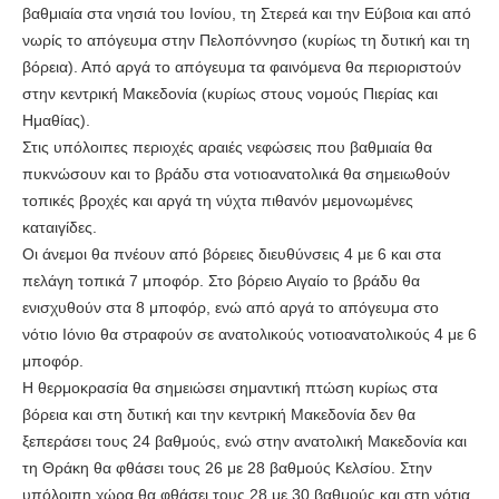
βαθμιαία στα νησιά του Ιονίου, τη Στερεά και την Εύβοια και από
νωρίς το απόγευμα στην Πελοπόννησο (κυρίως τη δυτική και τη
βόρεια). Από αργά το απόγευμα τα φαινόμενα θα περιοριστούν
στην κεντρική Μακεδονία (κυρίως στους νομούς Πιερίας και
Ημαθίας).
Στις υπόλοιπες περιοχές αραιές νεφώσεις που βαθμιαία θα
πυκνώσουν και το βράδυ στα νοτιοανατολικά θα σημειωθούν
τοπικές βροχές και αργά τη νύχτα πιθανόν μεμονωμένες
καταιγίδες.
Οι άνεμοι θα πνέουν από βόρειες διευθύνσεις 4 με 6 και στα
πελάγη τοπικά 7 μποφόρ. Στο βόρειο Αιγαίο το βράδυ θα
ενισχυθούν στα 8 μποφόρ, ενώ από αργά το απόγευμα στο
νότιο Ιόνιο θα στραφούν σε ανατολικούς νοτιοανατολικούς 4 με 6
μποφόρ.
Η θερμοκρασία θα σημειώσει σημαντική πτώση κυρίως στα
βόρεια και στη δυτική και την κεντρική Μακεδονία δεν θα
ξεπεράσει τους 24 βαθμούς, ενώ στην ανατολική Μακεδονία και
τη Θράκη θα φθάσει τους 26 με 28 βαθμούς Κελσίου. Στην
υπόλοιπη χώρα θα φθάσει τους 28 με 30 βαθμούς και στη νότια