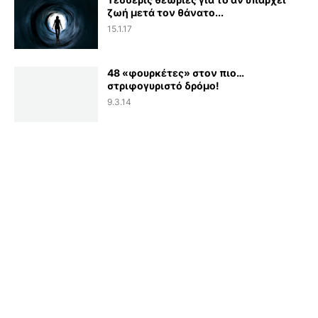
ζωή μετά τον θάνατο...
15.1.17
48 «φουρκέτες» στον πιο…
στριφογυριστό δρόμο!
9.3.14