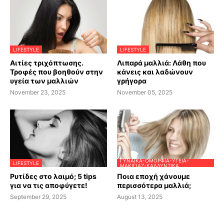
LIFESTYLE
LIFESTYLE
Αιτίες τριχόπτωσης.
Λιπαρά μαλλιά: Λάθη που
Τροφές που βοηθούν στην
κάνεις και λαδώνουν
υγεία των μαλλιών
γρήγορα
November 23, 2025
November 05, 2025
ΓΥΝΑΊΚΑ-ΟΜΟΡΦΙΆ-ΥΓΕΊΑ-
LIFESTYLE
ΜΑΚΙΓΙΆΖ-ΚΑΛΛΥΝΤΙΚΆ
Ρυτίδες στο λαιμό; 5 tips
Ποια εποχή χάνουμε
για να τις αποφύγετε!
περισσότερα μαλλιά;
September 29, 2025
August 13, 2025