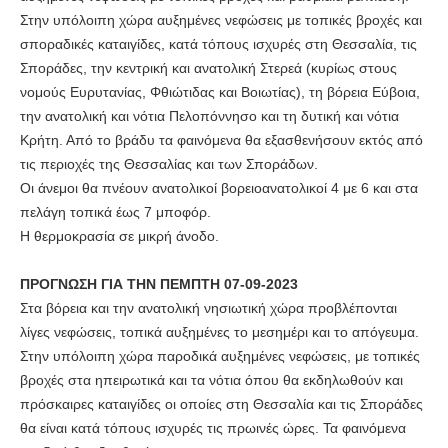
Στην υπόλοιπη χώρα αυξημένες νεφώσεις με τοπικές βροχές και
σποραδικές καταιγίδες, κατά τόπους ισχυρές στη Θεσσαλία, τις
Σποράδες, την κεντρική και ανατολική Στερεά (κυρίως στους
νομούς Ευρυτανίας, Φθιώτιδας και Βοιωτίας), τη βόρεια Εύβοια,
την ανατολική και νότια Πελοπόννησο και τη δυτική και νότια
Κρήτη. Από το βράδυ τα φαινόμενα θα εξασθενήσουν εκτός από
τις περιοχές της Θεσσαλίας και των Σποράδων.
Οι άνεμοι θα πνέουν ανατολικοί βορειοανατολικοί 4 με 6 και στα
πελάγη τοπικά έως 7 μποφόρ.
Η θερμοκρασία σε μικρή άνοδο.
ΠΡΟΓΝΩΣΗ ΓΙΑ ΤΗΝ ΠΕΜΠΤΗ 07-09-2023
Στα βόρεια και την ανατολική νησιωτική χώρα προβλέπονται
λίγες νεφώσεις, τοπικά αυξημένες το μεσημέρι και το απόγευμα.
Στην υπόλοιπη χώρα παροδικά αυξημένες νεφώσεις, με τοπικές
βροχές στα ηπειρωτικά και τα νότια όπου θα εκδηλωθούν και
πρόσκαιρες καταιγίδες οι οποίες στη Θεσσαλία και τις Σποράδες
θα είναι κατά τόπους ισχυρές τις πρωινές ώρες. Τα φαινόμενα