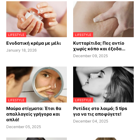
LIFESTYLE
LIFESTYLE
Ενυδατική κρέμα με μέλι
Κυτταρίτιδα; Πες αντίο
χωρίς κόπο και έξοδα...
January 18, 2026
December 09, 2025
LIFESTYLE
LIFESTYLE
Μαύρα στίγματα: Έτσι θα
Ρυτίδες στο λαιμό; 5 tips
απαλλαγείς γρήγορα και
για να τις αποφύγετε!
απλά!
December 04, 2025
December 05, 2025