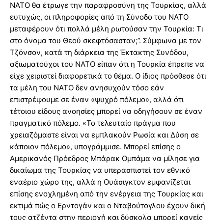
ΝΑΤΟ θα έτρωγε την παραφροσύνη της Τουρκίας, αλλά
ευτυχώς, οι πληροφορίες από τη Σύνοδο του ΝΑΤΟ
μεταφέρουν ότι πολλά μέλη ρωτούσαν την Τουρκία: Τι
στο όνομα του Θεού σκεφτόσασταν;”. Σύμφωνα με τον
Τζόνσον, κατά τη διάρκεια της Έκτακτης Συνόδου,
αξιωματούχοι του ΝΑΤΟ είπαν ότι η Τουρκία έπρεπε να
είχε χειριστεί διαφορετικά το θέμα. Ο ίδιος πρόσθεσε ότι
τα μέλη του ΝΑΤΟ δεν ανησυχούν τόσο εάν
επιστρέψουμε σε έναν «ψυχρό πόλεμο», αλλά ότι
τέτοιου είδους ανοησίες μπορεί να οδηγήσουν σε έναν
πραγματικό πόλεμο. «Το τελευταίο πράγμα που
χρειαζόμαστε είναι να εμπλακούν Ρωσία και Δύση σε
κάποιον πόλεμο», υπογράμμισε. Μπορεί επίσης ο
Αμερικανός Πρόεδρος Μπάρακ Ομπάμα να μίλησε για
δικαίωμα της Τουρκίας να υπερασπιστεί τον εθνικό
εναέριο χώρο της, αλλά η Ουάσιγκτον εμφανίζεται
επίσης ενοχλημένη από την ενέργεια της Τουρκίας και
εκτιμά πώς ο Ερντογάν και ο Νταβούτογλου έχουν δική
τους ατζέντα στην περιοχή και δύσκολα μπορεί κανείς