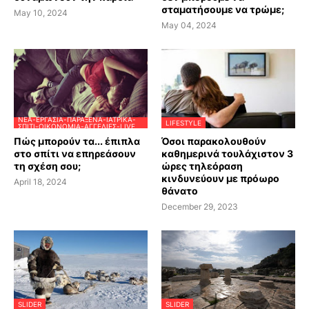
σταματήσουμε να τρώμε;
May 10, 2024
May 04, 2024
ΝΈΑ-ΕΡΓΑΣΊΑ-ΠΑΡΆΞΕΝΑ-ΙΑΤΡΙΚΆ-
LIFESTYLE
ΣΠΊΤΙ-ΟΙΚΟΝΟΜΊΑ-ΑΓΓΕΛΊΕΣ-LIVE
Πώς μπορούν τα... έπιπλα
Όσοι παρακολουθούν
στο σπίτι να επηρεάσουν
καθημερινά τουλάχιστον 3
τη σχέση σου;
ώρες τηλεόραση
κινδυνεύουν με πρόωρο
April 18, 2024
θάνατο
December 29, 2023
SLIDER
SLIDER