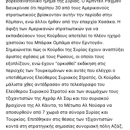
βορειοανατολικό τμήμα της Συρίας. Ο Άμπντελ Ραχμάν
διευκρίνισε ότι περίπου 30 από τους Αμερικανούς
στρατιωτικούς βρίσκονταν αυτήν την περίοδο στην
Κόμπανι, ενώ άλλοι ήρθαν από την επαρχία Χασάκα. Η
άφιξη των Αμερικανών στρατιωτικών για να
εκπαιδεύσουν τους Κούρδους αποτελεί το πλέον ηχηρό
χαστούκι του Μπάρακ Ομπάμα στον Ερντογάν.
Σημειώνεται πώς οι Κούρδοι της Συρίας έχουν αναπτύξει
άριστες σχέσεις με τους Ρώσους, οι οποίοι τους
εξοπλίζουν, ενώ έχουν “ορκισθεί” εκδίκηση στις
περιοχές των Τουρκομάνων και αυτές που ελέγχει ο
υποτιθέμενος Ελεύθερος Συριακός Στρατός. Οι Κούρδοι
μάλιστα χθες αντέδρασαν στο τελεσίγραφο του
Ελεύθερου Συριακού Στρατού και των συμμάχων τους
τζιχαντιστών της Αχράρ Αλ Σαμ και του συριακού
βραχίονα της Αλ Κάιντα, το Μέτωπο Αλ Νούσρα να
αποσυρθούν από 7 χωριά στα σύνορα Συρίας και
Τουρκίας. Επιτέθηκαν στις θέσεις των τζιχαντιστών
κοντά στη στρατηγικής σημασίας συνοριακή πόλη Αζάζ,