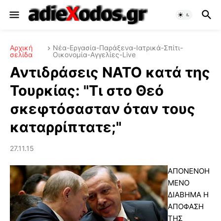
Αρχική
Νέα-Εργασία-Παράξενα-Ιατρικά-Σπίτι-
σελίδα
Οικονομία-Αγγελίες-Live
Αντιδράσεις ΝΑΤΟ κατά της
Τουρκίας: "Τι στο Θεό
σκεφτόσασταν όταν τους
καταρρίπτατε;"
27.11.15
ΑΠΟΝΕΝΟΗ
ΜΕΝΟ
ΔΙΑΒΗΜΑ Η
ΑΠΟΦΑΣΗ
ΤΗΣ