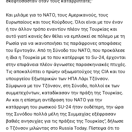
σκεφτόσασταν όταν τους καταρρίπτατε;"
Και μιλάμε για το ΝΑΤΟ, τους Αμερικανούς, τους
Ευρωπαίους και τους Κούρδους. Όλοι είναι με τον έναν
ή τον άλλον τρόπο εναντίον πλέον της Τουρκίας και
αυτό γιατί κανείς δεν θέλει να εμπλακεί σε πόλεμο με τη
Ρωσία για να ικανοποιήσει τις παράφρονες αποφάσεις
του Ερντογάν. Από τη Σύνοδο του ΝΑΤΟ, που προκάλεσε
η ίδια η Τουρκία με το που κατέρριψε το Su-24, έρχονται
στην επιφάνεια πλέον άγνωστες παρασκηνιακές πτυχές.
Τις αποκαλύπτει ο πρώην αξιωματούχος της CIA και του
υπουργείου Εξωτερικών των ΗΠΑ Λάρι Τζόνσον.
Σύμφωνα με τον Τζόνσον, στη Σύνοδο, πολλοί εκ των
συμμετεχόντων, καταδίκασαν την πράξη της Τουρκίας.
Αν και η επίσημη αντίδραση του ΝΑΤΟ για την
κατάρριψη του ρωσικού SU-24 ήταν ουδέτερη, την ώρα
της Συνόδου πολλά μέλη της Συμμαχίας εξέφρασαν
βαθιές ανησυχίες για τις πράξεις της Τουρκίας”, δήλωσε
ο Τζόνσον μιλώντας στο Russia Today. Πίστεψα ότι το