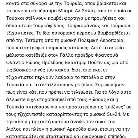
κοντά στα σύνορα με την Τουρκία, όπου βρίσκεται και
το συνοριακό πέρασμα Μπαμπ Αλ Σαλάμ από το οποίο οι
Τούρκοι στέλνουν κομβόι φορτηγά με προμήθειες και
όπλα στους τουρκόφιλους, Τουρκομάνους και Τούρκους
τζιχαντιστές. Το ίδιο συνοριακό πέρασμα βομβαρδίζεται
από την Τετάρτη από τη ρωσική Πολεμική Αεροπορία,
που καταστρέφει τουρκικές νταλίκες. Αυτό το σημείο
μάλιστα κατέδειξε στον Γάλλο πρόεδρο Φρανσουά
Ολάντ ο Ρώσος Πρόεδρος Βλάντιμιρ Πούτιν ως μία από
τις βασικές πηγές του κακού, διότι από εκεί οι
τζιχαντιστές περνούν λαθραία το πετρέλαιο στην
Τουρκία και το ανταλλάσσουν με όπλα. Συμφώνησαν
πώς είναι κάτι που πρέπει να τελειώσει. Για το λόγο αυτό
άλλωστε είχε στοχοποιηθεί από τους Ρώσους και η
Τουρκία αντέδρασε για να προστατεύσει τις “μπίζνες” με
τους τζιχαντιστές καταρρίπτοντας το ρωσικό Su-24. Με
την κίνηση της αυτή ωστόσο άνοιξε τον ασκό του
Αιόλου και πλέον η ρωσική Αρκούδα είναι έτοιμη να την
κατασπαράξει σε στρατιωτικό και οικονομικό επίπεδο.