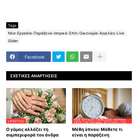
Tags
Νέα-Εργασία-Παράξενα-Ιατρικά-Σπίτι-Οικονομία-Αγγελίες-Live
Slider
Facebook
ΣΧΕΤΙΚΈΣ ΑΝΑΡΤΉΣΕΙΣ
ΝΈΑ-ΕΡΓΑΣΊΑ-ΠΑΡΆΞΕΝΑ-ΙΑΤΡΙΚΆ-
LIFESTYLE
ΣΠΊΤΙ-ΟΙΚΟΝΟΜΊΑ-ΑΓΓΕΛΊΕΣ-LIVE
Ο γάμος αλλάζει τη
Μέθη ύπνου: Μάθετε τι
συμπεριφορά του άνδρα
είναι η παράξενη