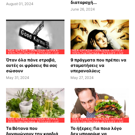
διαταραχή...
August 01, 2024
June 26, 2024
ΝΈΑ-ΕΡΓΑΣΊΑ-ΠΑΡΆΞΕΝΑ-ΙΑΤΡΙΚΆ-
ΝΈΑ-ΕΡΓΑΣΊΑ-ΠΑΡΆΞΕΝΑ-ΙΑΤΡΙΚΆ-
ΣΠΊΤΙ-ΟΙΚΟΝΟΜΊΑ-ΑΓΓΕΛΊΕΣ-LIVE
ΣΠΊΤΙ-ΟΙΚΟΝΟΜΊΑ-ΑΓΓΕΛΊΕΣ-LIVE
Όταν όλα πάνε στραβά,
9 πράγματα που πρέπει να
αυτές οι φράσεις θα σας
σταματήσεις να
σώσουν
υπεραναλύεις
May 31, 2024
May 27, 2024
ΝΈΑ-ΕΡΓΑΣΊΑ-ΠΑΡΆΞΕΝΑ-ΙΑΤΡΙΚΆ-
ΝΈΑ-ΕΡΓΑΣΊΑ-ΠΑΡΆΞΕΝΑ-ΙΑΤΡΙΚΆ-
ΣΠΊΤΙ-ΟΙΚΟΝΟΜΊΑ-ΑΓΓΕΛΊΕΣ-LIVE
ΣΠΊΤΙ-ΟΙΚΟΝΟΜΊΑ-ΑΓΓΕΛΊΕΣ-LIVE
Tα Βότανα που
Το ήξερες; Για ποιο λόγο
δυναμώνουν την καρδιά
δεν μπορούμε να