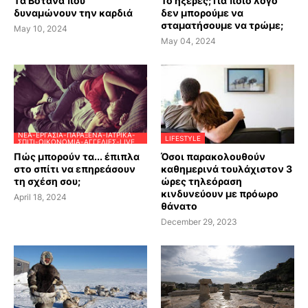
Tα Βότανα που
Το ήξερες; Για ποιο λόγο
δυναμώνουν την καρδιά
δεν μπορούμε να
σταματήσουμε να τρώμε;
May 10, 2024
May 04, 2024
ΝΈΑ-ΕΡΓΑΣΊΑ-ΠΑΡΆΞΕΝΑ-ΙΑΤΡΙΚΆ-
LIFESTYLE
ΣΠΊΤΙ-ΟΙΚΟΝΟΜΊΑ-ΑΓΓΕΛΊΕΣ-LIVE
Πώς μπορούν τα... έπιπλα
Όσοι παρακολουθούν
στο σπίτι να επηρεάσουν
καθημερινά τουλάχιστον 3
τη σχέση σου;
ώρες τηλεόραση
κινδυνεύουν με πρόωρο
April 18, 2024
θάνατο
December 29, 2023