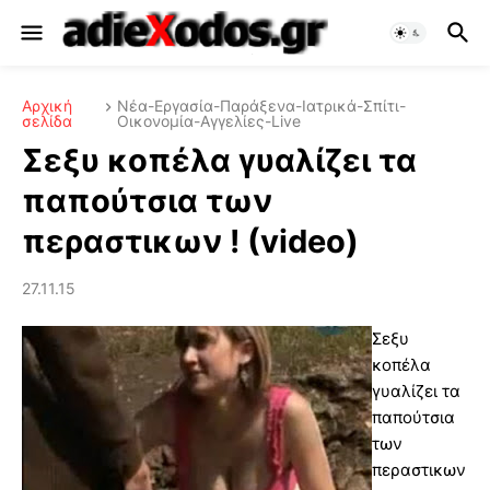
Αρχική
Νέα-Εργασία-Παράξενα-Ιατρικά-Σπίτι-
σελίδα
Οικονομία-Αγγελίες-Live
Σεξυ κοπέλα γυαλίζει τα
παπούτσια των
περαστικων ! (video)
27.11.15
Σεξυ
κοπέλα
γυαλίζει τα
παπούτσια
των
περαστικων