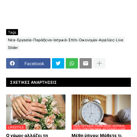
Tags
Νέα-Εργασία-Παράξενα-Ιατρικά-Σπίτι-Οικονομία-Αγγελίες-Live
Slider
Facebook
ΣΧΕΤΙΚΈΣ ΑΝΑΡΤΉΣΕΙΣ
ΝΈΑ-ΕΡΓΑΣΊΑ-ΠΑΡΆΞΕΝΑ-ΙΑΤΡΙΚΆ-
LIFESTYLE
ΣΠΊΤΙ-ΟΙΚΟΝΟΜΊΑ-ΑΓΓΕΛΊΕΣ-LIVE
Ο γάμος αλλάζει τη
Μέθη ύπνου: Μάθετε τι