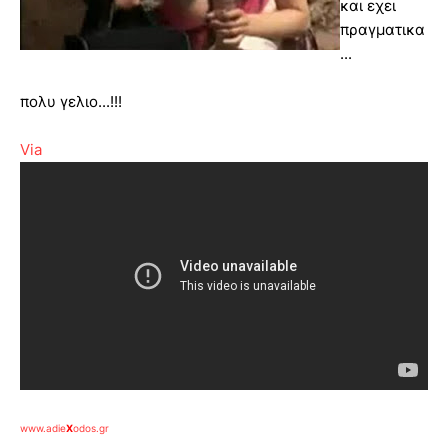
και εχει
πραγματικα
...
πολυ γελιο...!!!
Via
www.adie
X
odos.gr