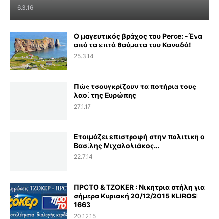
6.3.16
Ο μαγευτικός βράχος του Perce: -Ένα
από τα επτά θαύματα του Καναδά!
25.3.14
Πώς τσουγκρίζουν τα ποτήρια τους
λαοί της Ευρώπης
27.1.17
Ετοιμάζει επιστροφή στην πολιτική ο
Βασίλης Μιχαλολιάκος…
22.7.14
ΠΡΟΤΟ & TZOKER : Νικήτρια στήλη για
σήμερα Κυριακή 20/12/2015 KLIROSI
1663
20.12.15