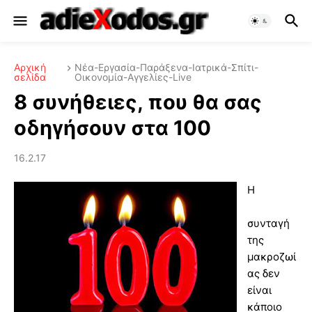
Αρχική
Νέα-Εργασία-Παράξενα-Ιατρικά-Σπίτι-
σελίδα
Οικονομία-Αγγελίες-Live
8 συνήθειες, που θα σας
οδηγήσουν στα 100
16.2.17
Η
συνταγή
της
μακροζωί
ας δεν
είναι
κάποιο