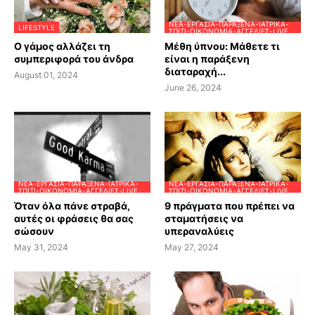
ΝΈΑ-ΕΡΓΑΣΊΑ-ΠΑΡΆΞΕΝΑ-ΙΑΤΡΙΚΆ-
LIFESTYLE
ΣΠΊΤΙ-ΟΙΚΟΝΟΜΊΑ-ΑΓΓΕΛΊΕΣ-LIVE
Ο γάμος αλλάζει τη
Μέθη ύπνου: Μάθετε τι
συμπεριφορά του άνδρα
είναι η παράξενη
διαταραχή...
August 01, 2024
June 26, 2024
ΝΈΑ-ΕΡΓΑΣΊΑ-ΠΑΡΆΞΕΝΑ-ΙΑΤΡΙΚΆ-
ΝΈΑ-ΕΡΓΑΣΊΑ-ΠΑΡΆΞΕΝΑ-ΙΑΤΡΙΚΆ-
ΣΠΊΤΙ-ΟΙΚΟΝΟΜΊΑ-ΑΓΓΕΛΊΕΣ-LIVE
ΣΠΊΤΙ-ΟΙΚΟΝΟΜΊΑ-ΑΓΓΕΛΊΕΣ-LIVE
Όταν όλα πάνε στραβά,
9 πράγματα που πρέπει να
αυτές οι φράσεις θα σας
σταματήσεις να
σώσουν
υπεραναλύεις
May 31, 2024
May 27, 2024