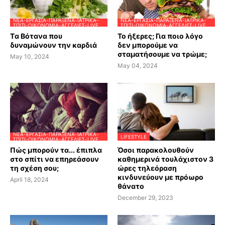
ΝΈΑ-ΕΡΓΑΣΊΑ-ΠΑΡΆΞΕΝΑ-ΙΑΤΡΙΚΆ-
ΝΈΑ-ΕΡΓΑΣΊΑ-ΠΑΡΆΞΕΝΑ-ΙΑΤΡΙΚΆ-
ΣΠΊΤΙ-ΟΙΚΟΝΟΜΊΑ-ΑΓΓΕΛΊΕΣ-LIVE
ΣΠΊΤΙ-ΟΙΚΟΝΟΜΊΑ-ΑΓΓΕΛΊΕΣ-LIVE
Tα Βότανα που
Το ήξερες; Για ποιο λόγο
δυναμώνουν την καρδιά
δεν μπορούμε να
σταματήσουμε να τρώμε;
May 10, 2024
May 04, 2024
ΝΈΑ-ΕΡΓΑΣΊΑ-ΠΑΡΆΞΕΝΑ-ΙΑΤΡΙΚΆ-
LIFESTYLE
ΣΠΊΤΙ-ΟΙΚΟΝΟΜΊΑ-ΑΓΓΕΛΊΕΣ-LIVE
Πώς μπορούν τα... έπιπλα
Όσοι παρακολουθούν
στο σπίτι να επηρεάσουν
καθημερινά τουλάχιστον 3
τη σχέση σου;
ώρες τηλεόραση
κινδυνεύουν με πρόωρο
April 18, 2024
θάνατο
December 29, 2023