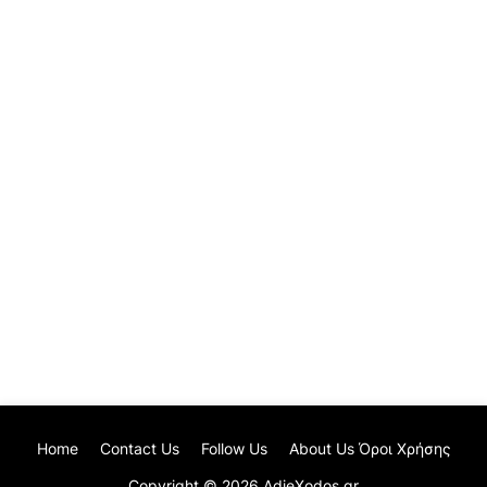
Home
Contact Us
Follow Us
About Us Όροι Χρήσης
Copyright ©
2026
AdieXodos.gr