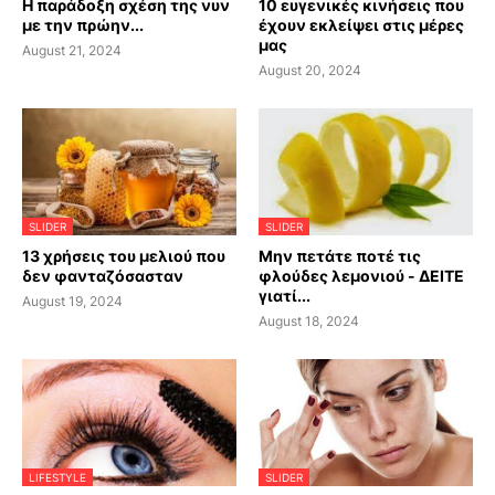
Η παράδοξη σχέση της νυν
10 ευγενικές κινήσεις που
με την πρώην...
έχουν εκλείψει στις μέρες
μας
August 21, 2024
August 20, 2024
SLIDER
SLIDER
13 χρήσεις του μελιού που
Μην πετάτε ποτέ τις
δεν φανταζόσασταν
φλούδες λεμονιού - ΔΕΙΤΕ
γιατί...
August 19, 2024
August 18, 2024
LIFESTYLE
SLIDER