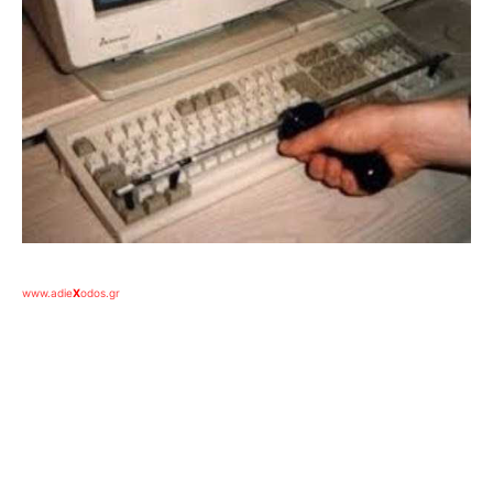
www.adie
X
odos.gr