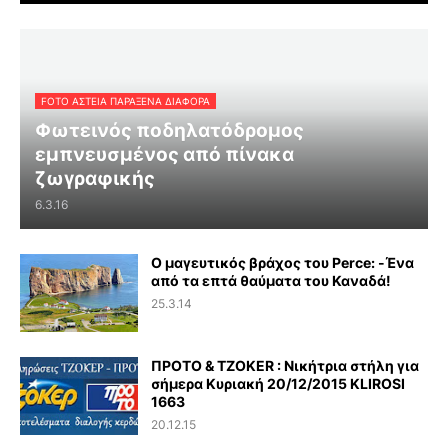
FOTO ΑΣΤΕΙΑ ΠΑΡΑΞΕΝΑ ΔΙΑΦΟΡΑ
Φωτεινός ποδηλατόδρομος
εμπνευσμένος από πίνακα
ζωγραφικής
6.3.16
Ο μαγευτικός βράχος του Perce: -Ένα
από τα επτά θαύματα του Καναδά!
25.3.14
ΠΡΟΤΟ & TZOKER : Νικήτρια στήλη για
σήμερα Κυριακή 20/12/2015 KLIROSI
1663
20.12.15