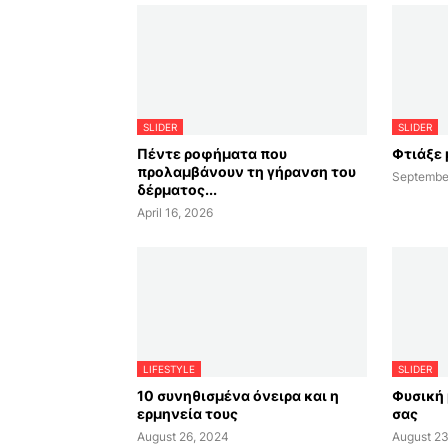
SLIDER
SLIDER
Πέντε ροφήματα που
Φτιάξε 
προλαμβάνουν τη γήρανση του
Septembe
δέρματος...
April 16, 2026
LIFESTYLE
SLIDER
10 συνηθισμένα όνειρα και η
Φυσική 
ερμηνεία τους
σας
August 26, 2024
August 23