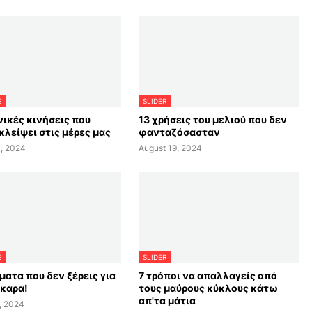
E
SLIDER
νικές κινήσεις που
13 χρήσεις του μελιού που δεν
κλείψει στις μέρες μας
φανταζόσασταν
, 2024
August 19, 2024
E
SLIDER
ματα που δεν ξέρεις για
7 τρόποι να απαλλαγείς από
σκαρα!
τους μαύρους κύκλους κάτω
απ'τα μάτια
, 2024