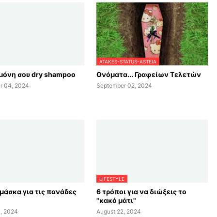
ATAKES-STATUS-ASTEIA
μόνη σου dry shampoo
Ονόματα... Γραφείων Τελετών
r 04, 2024
September 02, 2024
LIFESTYLE
μάσκα για τις πανάδες
6 τρόποι για να διώξεις το
"κακό μάτι"
, 2024
August 22, 2024