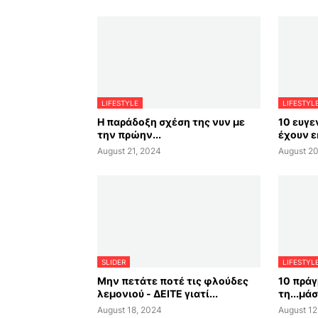
LIFESTYLE
LIFESTYL
Η παράδοξη σχέση της νυν με
10 ευγε
την πρώην...
έχουν ε
August 21, 2024
August 20
SLIDER
LIFESTYL
Μην πετάτε ποτέ τις φλούδες
10 πράγ
λεμονιού - ΔΕΙΤΕ γιατί...
τη...μά
August 18, 2024
August 12