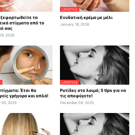
E
LIFESTYLE
 ξεφορτωθείτε τα
Ενυδατική κρέμα με μέλι
ικά στίγματα από το
January 18, 2026
ό σας
08, 2026
E
LIFESTYLE
τίγματα: Έτσι θα
Ρυτίδες στο λαιμό; 5 tips για να
είς γρήγορα και απλά!
τις αποφύγετε!
 05, 2025
December 04, 2025