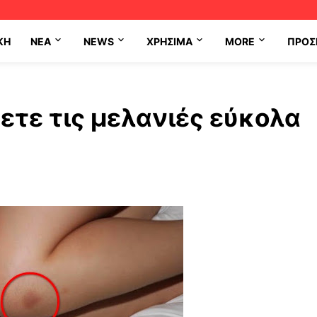
ΚΗ
NEA
NEWS
ΧΡΉΣΙΜΑ
MORE
ΠΡΟΣ
τε τις μελανιές εύκολα