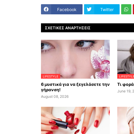
Facebook
Twitter
ΣΧΕΤΙΚΈΣ ΑΝΑΡΤΉΣΕΙΣ
LIFESTYLE
LIFESTYL
6 μυστικά για να ξεγελάσετε την
Τι φορά
γήρανση!
June 19, 
August 08, 2026