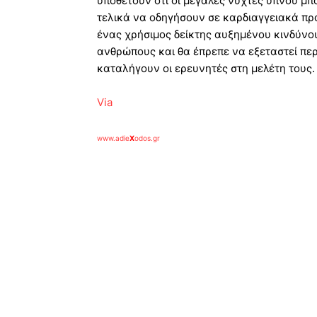
υποθέτουν ότι οι μεγάλες νύχτες ύπνου μπ
τελικά να οδηγήσουν σε καρδιαγγειακά πρ
ένας χρήσιμος δείκτης αυξημένου κινδύνου
ανθρώπους και θα έπρεπε να εξεταστεί περ
καταλήγουν οι ερευνητές στη μελέτη τους.
Via
www.adie
X
odos.gr