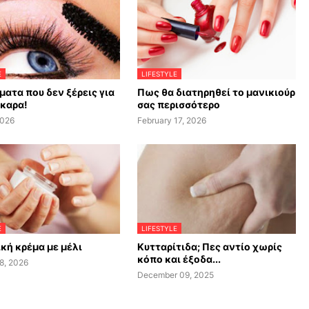
E
LIFESTYLE
ματα που δεν ξέρεις για
Πως θα διατηρηθεί το μανικιούρ
σκαρα!
σας περισσότερο
2026
February 17, 2026
E
LIFESTYLE
κή κρέμα με μέλι
Κυτταρίτιδα; Πες αντίο χωρίς
κόπο και έξοδα...
8, 2026
December 09, 2025