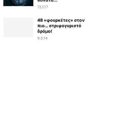
15.1.17
48 «φουρκέτες» στον
πιο… στριφογυριστό
δρόμο!
9.3.14