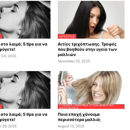
E
LIFESTYLE
στο λαιμό; 5 tips για να
Αιτίες τριχόπτωσης. Τροφές
φύγετε!
που βοηθούν στην υγεία των
μαλλιών
 04, 2025
November 23, 2025
ΓΥΝΑΊΚΑ-ΟΜΟΡΦΙΆ-ΥΓΕΊΑ-ΜΑΚΙΓΙΆΖ-
E
ΚΑΛΛΥΝΤΙΚΆ
στο λαιμό; 5 tips για να
Ποια εποχή χάνουμε
φύγετε!
περισσότερα μαλλιά;
r 29, 2025
August 13, 2025