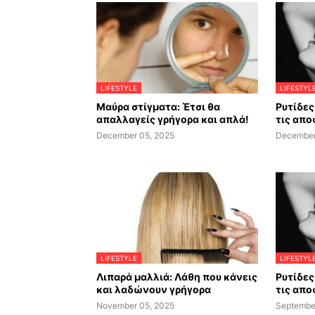
LIFESTYLE
LIFESTYL
Μαύρα στίγματα: Έτσι θα
Ρυτίδες 
απαλλαγείς γρήγορα και απλά!
τις απο
December 05, 2025
December
LIFESTYLE
LIFESTYL
Λιπαρά μαλλιά: Λάθη που κάνεις
Ρυτίδες 
και λαδώνουν γρήγορα
τις απο
November 05, 2025
Septembe