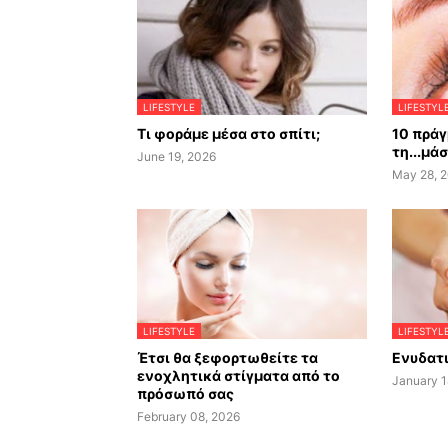
LIFESTYLE
LIFESTYL
Τι φοράμε μέσα στο σπίτι;
10 πράγ
τη...μά
June 19, 2026
May 28, 
LIFESTYLE
LIFESTYL
Έτσι θα ξεφορτωθείτε τα
Ενυδατι
ενοχλητικά στίγματα από το
January 1
πρόσωπό σας
February 08, 2026