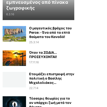
εμπνευσμένος από πίνακα
ζωγραφικής
6.3.16
Ο μαγευτικός βράχος του
Perce: -Ένα από τα επτά
θαύματα του Καναδά!
25.3.14
Όταν τα ΖΩΔΙΑ...
ΠΡΟΣΕΥΧΟΝΤΑΙ!
17.11.16
Ετοιμάζει επιστροφή στην
πολιτική ο Βασίλης
Μιχαλολιάκος…
22.7.14
Τέσσερις θεωρίες για το
αν υπάρχει ζωή μετά τον
θάνατο...