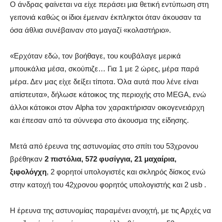
Ο άνδρας φαίνεται να είχε περάσει μια θετική εντύπωση στη
γειτονιά καθώς οι ίδιοι έμειναν έκπληκτοι όταν άκουσαν τα
όσα άθλια συνέβαιναν στο μαγαζί «κολαστήριο».
«Ερχόταν εδώ, τον βοήθαγε, του κουβάλαγε μερικά
μπουκάλια μέσα, σκούπιζε… Για 1 με 2 ώρες, μέρα παρά
μέρα. Δεν μας είχε δείξει τίποτα. Όλα αυτά που λένε είναι
απίστευτα», δήλωσε κάτοικος της περιοχής στο MEGA, ενώ
άλλοι κάτοικοι στον Alpha τον χαρακτήρισαν οικογενειάρχη
και έπεσαν από τα σύννεφα στο άκουσμα της είδησης.
Μετά από έρευνα της αστυνομίας στο σπίτι του 53χρονου
βρέθηκαν
2 πιστόλια, 572 φυσίγγια, 21 μαχαίρια,
ξιφολόγχη
, 2 φορητοί υπολογιστές και σκληρός δίσκος ενώ
στην κατοχή του 42χρονου φορητός υπολογιστής και 2 usb .
Η έρευνα της αστυνομίας παραμένει ανοιχτή, με τις Αρχές να