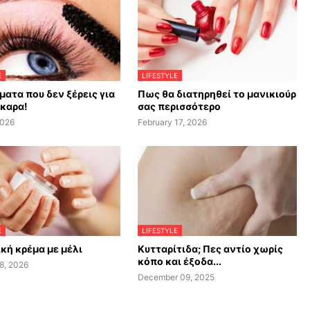
E
LIFESTYLE
ματα που δεν ξέρεις για
Πως θα διατηρηθεί το μανικιούρ
σκαρα!
σας περισσότερο
2026
February 17, 2026
E
LIFESTYLE
κή κρέμα με μέλι
Κυτταρίτιδα; Πες αντίο χωρίς
κόπο και έξοδα...
8, 2026
December 09, 2025