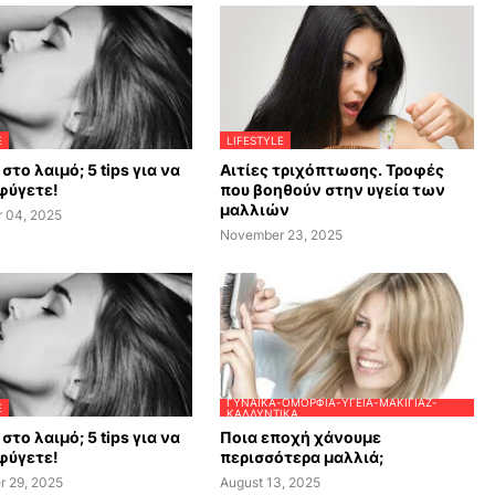
E
LIFESTYLE
στο λαιμό; 5 tips για να
Αιτίες τριχόπτωσης. Τροφές
φύγετε!
που βοηθούν στην υγεία των
μαλλιών
 04, 2025
November 23, 2025
ΓΥΝΑΊΚΑ-ΟΜΟΡΦΙΆ-ΥΓΕΊΑ-ΜΑΚΙΓΙΆΖ-
E
ΚΑΛΛΥΝΤΙΚΆ
στο λαιμό; 5 tips για να
Ποια εποχή χάνουμε
φύγετε!
περισσότερα μαλλιά;
r 29, 2025
August 13, 2025