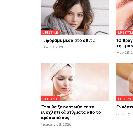
LIFESTYLE
LIFESTYL
Τι φοράμε μέσα στο σπίτι;
10 πράγ
τη...μά
June 19, 2026
May 28, 
LIFESTYLE
LIFESTYL
Έτσι θα ξεφορτωθείτε τα
Ενυδατι
ενοχλητικά στίγματα από το
January 1
πρόσωπό σας
February 08, 2026