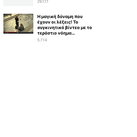
29.1.17
Η μαγική δύναμη που
έχουν οι λέξεις! Το
συγκινητικό βίντεο με το
τεράστιο νόημα…
5.7.14