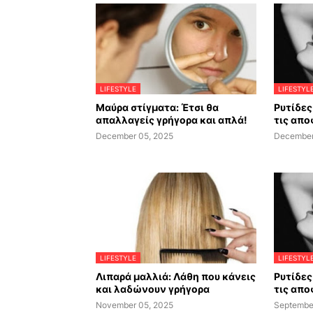
LIFESTYLE
LIFESTYL
Μαύρα στίγματα: Έτσι θα
Ρυτίδες 
απαλλαγείς γρήγορα και απλά!
τις απο
December 05, 2025
December
LIFESTYLE
LIFESTYL
Λιπαρά μαλλιά: Λάθη που κάνεις
Ρυτίδες 
και λαδώνουν γρήγορα
τις απο
November 05, 2025
Septembe