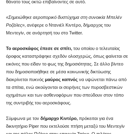
θάνατο τους οκτώ επιβαίνοντες σε αυτό.
«Σημειώθηκε αεροπορικό δυστύχημα στη συνοικία Μπελέν
Ροζάλες»
, ανέφερε ο Ντανιέλ Κιντέρο, δήμαρχος του
Μεντεγίν, σε ανάρτησή του στο Twitter.
Το αεροσκάφος έπεσε σε σπίτι,
του οποίου ο τελευταίος
όροφος καταστράφηκε σχεδόν ολοσχερώς, όπως φαίνεται σε
εικόνες που είδαν το φως της δημοσιότητας. Σε άλλο βίντεο
που δημοσιοποιήθηκε σε μέσα κοινωνικής δικτύωσης
διακρίνεται πυκνός
μαύρος καπνός
να υψώνεται πάνω από
τα σπίτια, ενώ ακούγονται οι σειρήνες των πυροσβεστικών
οχημάτων και των ασθενοφόρων που σπεύδουν στον τόπο
της συντριβής του αεροσκάφους.
Σύμφωνα με τον
δήμαρχο Κιντέρο,
πρόκειται για ένα
δικινητήριο Piper που εκτελούσε πτήση μεταξύ του Μεντεγίν
και της πόλης Πιζάρο στην επαρχία Τσόκο. Ο πιλότος