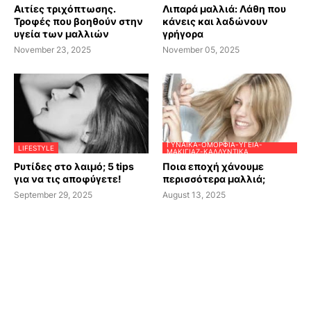
Αιτίες τριχόπτωσης.
Λιπαρά μαλλιά: Λάθη που
Τροφές που βοηθούν στην
κάνεις και λαδώνουν
υγεία των μαλλιών
γρήγορα
November 23, 2025
November 05, 2025
ΓΥΝΑΊΚΑ-ΟΜΟΡΦΙΆ-ΥΓΕΊΑ-
LIFESTYLE
ΜΑΚΙΓΙΆΖ-ΚΑΛΛΥΝΤΙΚΆ
Ρυτίδες στο λαιμό; 5 tips
Ποια εποχή χάνουμε
για να τις αποφύγετε!
περισσότερα μαλλιά;
September 29, 2025
August 13, 2025