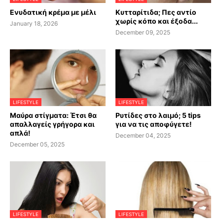
Ενυδατική κρέμα με μέλι
Κυτταρίτιδα; Πες αντίο
χωρίς κόπο και έξοδα...
January 18, 2026
December 09, 2025
LIFESTYLE
LIFESTYLE
Μαύρα στίγματα: Έτσι θα
Ρυτίδες στο λαιμό; 5 tips
απαλλαγείς γρήγορα και
για να τις αποφύγετε!
απλά!
December 04, 2025
December 05, 2025
LIFESTYLE
LIFESTYLE