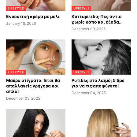
LIFESTYLE
LIFESTYLE
Ενυδατική κρέμα με μέλι
Κυτταρίτιδα; Πες αντίο
χωρίς κόπο και έξοδα...
January 18, 2026
December 09, 2025
LIFESTYLE
LIFESTYLE
Μαύρα στίγματα: Έτσι θα
Ρυτίδες στο λαιμό; 5 tips
απαλλαγείς γρήγορα και
για να τις αποφύγετε!
απλά!
December 04, 2025
December 05, 2025