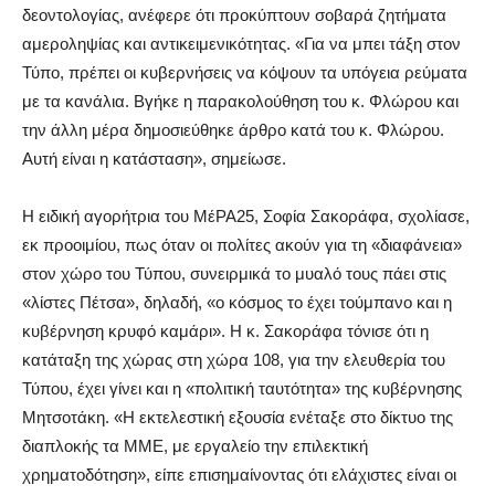
δεοντολογίας, ανέφερε ότι προκύπτουν σοβαρά ζητήματα
αμεροληψίας και αντικειμενικότητας. «Για να μπει τάξη στον
Τύπο, πρέπει οι κυβερνήσεις να κόψουν τα υπόγεια ρεύματα
με τα κανάλια. Βγήκε η παρακολούθηση του κ. Φλώρου και
την άλλη μέρα δημοσιεύθηκε άρθρο κατά του κ. Φλώρου.
Αυτή είναι η κατάσταση», σημείωσε.
Η ειδική αγορήτρια του ΜέΡΑ25, Σοφία Σακοράφα, σχολίασε,
εκ προοιμίου, πως όταν οι πολίτες ακούν για τη «διαφάνεια»
στον χώρο του Τύπου, συνειρμικά το μυαλό τους πάει στις
«λίστες Πέτσα», δηλαδή, «ο κόσμος το έχει τούμπανο και η
κυβέρνηση κρυφό καμάρι». Η κ. Σακοράφα τόνισε ότι η
κατάταξη της χώρας στη χώρα 108, για την ελευθερία του
Τύπου, έχει γίνει και η «πολιτική ταυτότητα» της κυβέρνησης
Μητσοτάκη. «Η εκτελεστική εξουσία ενέταξε στο δίκτυο της
διαπλοκής τα ΜΜΕ, με εργαλείο την επιλεκτική
χρηματοδότηση», είπε επισημαίνοντας ότι ελάχιστες είναι οι