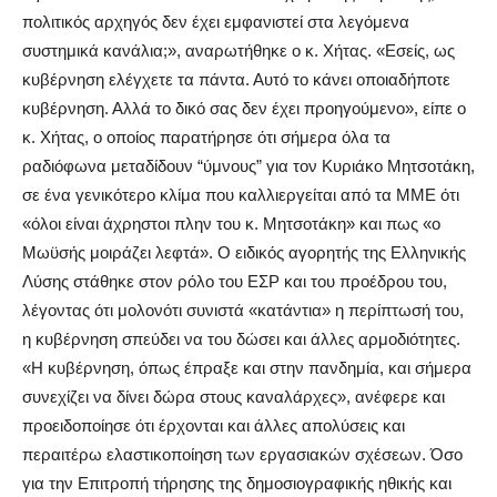
πολιτικός αρχηγός δεν έχει εμφανιστεί στα λεγόμενα
συστημικά κανάλια;», αναρωτήθηκε ο κ. Χήτας. «Εσείς, ως
κυβέρνηση ελέγχετε τα πάντα. Αυτό το κάνει οποιαδήποτε
κυβέρνηση. Αλλά το δικό σας δεν έχει προηγούμενο», είπε ο
κ. Χήτας, ο οποίος παρατήρησε ότι σήμερα όλα τα
ραδιόφωνα μεταδίδουν “ύμνους” για τον Κυριάκο Μητσοτάκη,
σε ένα γενικότερο κλίμα που καλλιεργείται από τα ΜΜΕ ότι
«όλοι είναι άχρηστοι πλην του κ. Μητσοτάκη» και πως «ο
Μωϋσής μοιράζει λεφτά». Ο ειδικός αγορητής της Ελληνικής
Λύσης στάθηκε στον ρόλο του ΕΣΡ και του προέδρου του,
λέγοντας ότι μολονότι συνιστά «κατάντια» η περίπτωσή του,
η κυβέρνηση σπεύδει να του δώσει και άλλες αρμοδιότητες.
«Η κυβέρνηση, όπως έπραξε και στην πανδημία, και σήμερα
συνεχίζει να δίνει δώρα στους καναλάρχες», ανέφερε και
προειδοποίησε ότι έρχονται και άλλες απολύσεις και
περαιτέρω ελαστικοποίηση των εργασιακών σχέσεων. Όσο
για την Επιτροπή τήρησης της δημοσιογραφικής ηθικής και