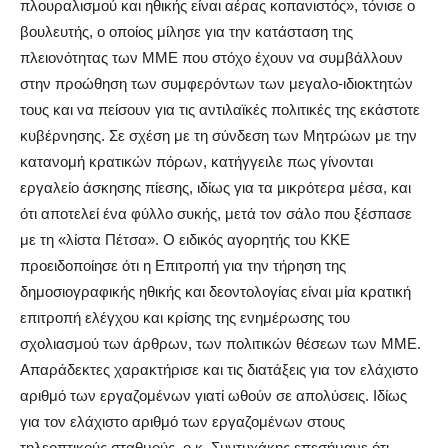
πλουραλισμού και ηθικής είναι αέρας κοπανιστός», τόνισε ο
βουλευτής, ο οποίος μίλησε για την κατάσταση της
πλειονότητας των ΜΜΕ που στόχο έχουν να συμβάλλουν
στην προώθηση των συμφερόντων των μεγαλο-ιδιοκτητών
τους και να πείσουν για τις αντιλαϊκές πολιτικές της εκάστοτε
κυβέρνησης. Σε σχέση με τη σύνδεση των Μητρώων με την
κατανομή κρατικών πόρων, κατήγγειλε πως γίνονται
εργαλείο άσκησης πίεσης, ιδίως για τα μικρότερα μέσα, και
ότι αποτελεί ένα φύλλο συκής, μετά τον σάλο που ξέσπασε
με τη «λίστα Πέτσα». Ο ειδικός αγορητής του ΚΚΕ
προειδοποίησε ότι η Επιτροπή για την τήρηση της
δημοσιογραφικής ηθικής και δεοντολογίας είναι μία κρατική
επιτροπή ελέγχου και κρίσης της ενημέρωσης του
σχολιασμού των άρθρων, των πολιτικών θέσεων των ΜΜΕ.
Απαράδεκτες χαρακτήρισε και τις διατάξεις για τον ελάχιστο
αριθμό των εργαζομένων γιατί ωθούν σε απολύσεις. Ιδίως
για τον ελάχιστο αριθμό των εργαζομένων στους
τηλεοπτικούς σταθμούς, ο κ. Συντυχάκης επεσήμανε ότι