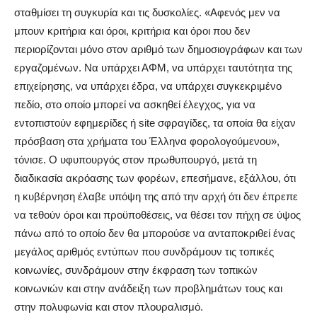
σταθμίσει τη συγκυρία και τις δυσκολίες. «Αφενός μεν να
μπουν κριτήρια και όροι, κριτήρια και όροι που δεν
περιορίζονται μόνο στον αριθμό των δημοσιογράφων και των
εργαζομένων. Να υπάρχει ΑΦΜ, να υπάρχει ταυτότητα της
επιχείρησης, να υπάρχει έδρα, να υπάρχει συγκεκριμένο
πεδίο, στο οποίο μπορεί να ασκηθεί έλεγχος, για να
εντοπιστούν εφημερίδες ή site σφραγίδες, τα οποία θα είχαν
πρόσβαση στα χρήματα του Έλληνα φορολογούμενου»,
τόνισε. Ο υφυπουργός στον πρωθυπουργό, μετά τη
διαδικασία ακρόασης των φορέων, επεσήμανε, εξάλλου, ότι
η κυβέρνηση έλαβε υπόψη της από την αρχή ότι δεν έπρεπε
να τεθούν όροι και προϋποθέσεις, να θέσει τον πήχη σε ύψος
πάνω από το οποίο δεν θα μπορούσε να ανταποκριθεί ένας
μεγάλος αριθμός εντύπων που συνδράμουν τις τοπικές
κοινωνίες, συνδράμουν στην έκφραση των τοπικών
κοινωνιών και στην ανάδειξη των προβλημάτων τους και
στην πολυφωνία και στον πλουραλισμό.