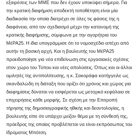
εξαιρέσεις των ΜΜΕ που δεν έχουν υποκύψει σήμερα. Για
την κρατική διαφήμιση αποδεκτή τοποθέτηση είναι μία
διαδικασία την οποία διατρέχει σε όλες τις φάσεις της η
διαφάνεια, από τον σχεδιασμό μέχρι την κατανομή της
κρατικής διαφήμισης, σύμφωνα με την αγορήτρια του
ΜέΡΑ25. Η ίδια υπογράμμισε ότι το νομοσχέδιο απέχει από
αυτήν τη βασική αρχή. Και η βουλευτής του ΜέΡΑ25
προειδοποίησε για νέα επιδείνωση στις εργασιακές σχέσεις
στον χώρο του Τύπου και νέες απολύσεις. Όπως και οι άλλοι
ομιλητές της αντιπολίτευσης, η κ. Σακοράφα κατήγγειλε ως
σκανδαλώδη τη διάταξη που ορίζει ότι χρόνος και χώρος για
διαφημίσεις δύναται να εισφέρεται ως μετοχικό κεφάλαιο σε
επιχειρήσεις κάθε μορφής. Σε σχέση με την Επιτροπή
τήρησης της δημοσιογραφικής ηθικής και δεοντολογίας, η
βουλευτής είπε ότι υπάρχει μείζον θέμα με τη σύνθεσή της,
πρόεδρος της οποίας προβλέπεται να είναι εκπρόσωπος του
Ιδρύματος Μπότση.