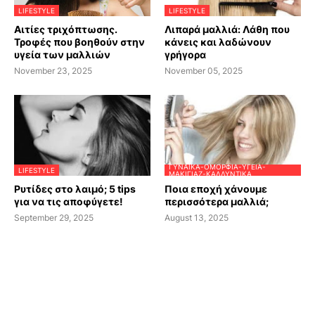
LIFESTYLE
LIFESTYLE
Αιτίες τριχόπτωσης.
Λιπαρά μαλλιά: Λάθη που
Τροφές που βοηθούν στην
κάνεις και λαδώνουν
υγεία των μαλλιών
γρήγορα
November 23, 2025
November 05, 2025
ΓΥΝΑΊΚΑ-ΟΜΟΡΦΙΆ-ΥΓΕΊΑ-
LIFESTYLE
ΜΑΚΙΓΙΆΖ-ΚΑΛΛΥΝΤΙΚΆ
Ρυτίδες στο λαιμό; 5 tips
Ποια εποχή χάνουμε
για να τις αποφύγετε!
περισσότερα μαλλιά;
September 29, 2025
August 13, 2025