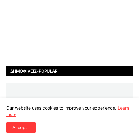
ΔΗΜΟΦΙΛΕΊΣ-POPULAR
FOTO ΑΣΤΕΙΑ ΠΑΡΑΞΕΝΑ ΔΙΑΦΟΡΑ
Our website uses cookies to improve your experience.
Learn
Φωτεινός ποδηλατόδρομος
more
εμπνευσμένος από πίνακα
Accept !
ζωγραφικής
6.3.16