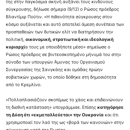
της στην παγκόσμια σκηνή αυξάνει τους κινδύνους
σύγκρουσης, δήλωσε σήμερα (9/12) ο Ρώσος πρόεδρος
Βλαντίμιρ Πούτιν. «Η πιθανότητα σύγκρουσης στον
κόσμο αυξάνεται και αυτό αποτελεί άμεση συνέπεια των
προσπαθειών των δυτικών ελίτ να διατηρήσουν την
πολιτική,
οικονομική, στρατιωτική και ιδεολογική
κυριαρχί
α τους με οποιοδήποτε μέσο» σημείωσε ο
Ρώσος πρόεδρος σε βιντεοσκοπημένο μήνυμά του στην
σύνοδο των υπουργών Άμυνας του Οργανισμού
Συνεργασίας της Σανγκάης και ομάδας πρώην
σοβιετικών χωρών, το οποίο δόθηκε στη δημοσιότητα
από το Κρεμλίνο.
«Πολλαπλασιάζουν σκοπίμως το χάος και επιδεινώνουν
τη διεθνή κατάσταση» υπογράμμισε. Επίσης
κατηγόρησε
τη Δύση ότι «εκμεταλλεύεται» την Ουκρανία
και ότι
χρησιμοποιεί τον λαό της ως «βορά των κανονιών» στην
σύγκρουση κατά της Ρωσίας.