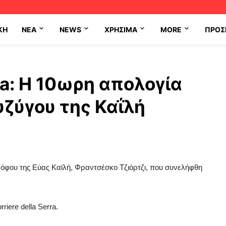
ΚΗ
NEA
NEWS
ΧΡΉΣΙΜΑ
MORE
ΠΡΟΣ
rra: H 10ωρη απολογία
ζύγου της Καΐλή
ρόφου της Εύας Καϊλή, Φραντσέσκο Τζιόρτζι, που συνελήφθη
riere della Serra.