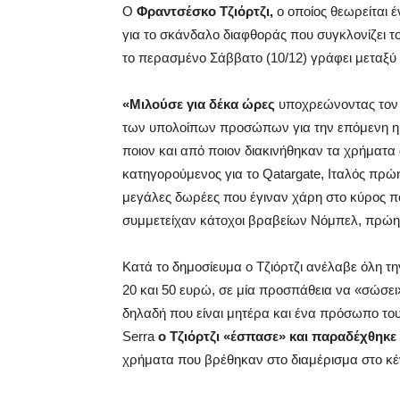
Ο
Φραντσέσκο Τζιόρτζι,
ο οποίος θεωρείται 
για το σκάνδαλο διαφθοράς που συγκλονίζει τ
το περασμένο Σάββατο (10/12) γράφει μεταξύ ά
«Μιλούσε για δέκα ώρες
υποχρεώνοντας τον ε
των υπολοίπων προσώπων για την επόμενη ημέ
ποιον και από ποιον διακινήθηκαν τα χρήματα α
κατηγορούμενος για το Qatargate, Ιταλός πρ
μεγάλες δωρέες που έγιναν χάρη στο κύρος που
συμμετείχαν κάτοχοι βραβείων Νόμπελ, πρώην
Κατά το δημοσίευμα ο Τζιόρτζι ανέλαβε όλη τ
20 και 50 ευρώ, σε μία προσπάθεια να «σώσει»
δηλαδή που είναι μητέρα και ένα πρόσωπο του 
Serra
ο Τζιόρτζι «έσπασε» και παραδέχθηκε 
χρήματα που βρέθηκαν στο διαμέρισμα στο κέ