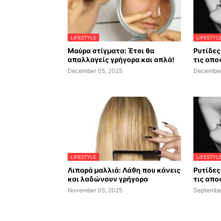
LIFESTYLE
LIFESTYL
Μαύρα στίγματα: Έτσι θα
Ρυτίδες 
απαλλαγείς γρήγορα και απλά!
τις απο
December 05, 2025
December
LIFESTYLE
LIFESTYL
Λιπαρά μαλλιά: Λάθη που κάνεις
Ρυτίδες 
και λαδώνουν γρήγορα
τις απο
November 05, 2025
Septembe