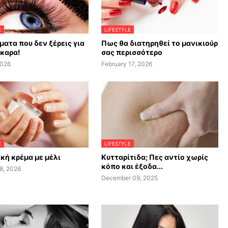
E
LIFESTYLE
ματα που δεν ξέρεις για
Πως θα διατηρηθεί το μανικιούρ
σκαρα!
σας περισσότερο
2026
February 17, 2026
E
LIFESTYLE
κή κρέμα με μέλι
Κυτταρίτιδα; Πες αντίο χωρίς
κόπο και έξοδα...
8, 2026
December 09, 2025