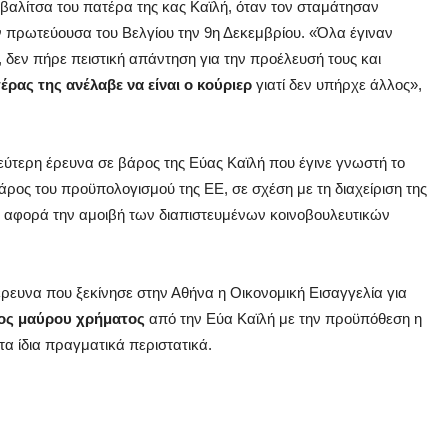
βαλίτσα του πατέρα της κας Καϊλή, όταν τον σταμάτησαν
ην πρωτεύουσα του Βελγίου την 9η Δεκεμβρίου. «Όλα έγιναν
α, δεν πήρε πειστική απάντηση για την προέλευσή τους και
έρας της ανέλαβε να είναι ο κούριερ
γιατί δεν υπήρχε άλλος»,
 δεύτερη έρευνα σε βάρος της Εύας Καϊλή που έγινε γνωστή το
άρος του προϋπολογισμού της ΕΕ, σε σχέση με τη διαχείριση της
ν αφορά την αμοιβή των διαπιστευμένων κοινοβουλευτικών
έρευνα που ξεκίνησε στην Αθήνα η Οικονομική Εισαγγελία για
τος μαύρου χρήματος
από την Εύα Καϊλή με την προϋπόθεση η
τα ίδια πραγματικά περιστατικά.