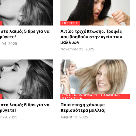
E
LIFESTYLE
στο λαιμό; 5 tips για να
Αιτίες τριχόπτωσης. Τροφές
φύγετε!
που βοηθούν στην υγεία των
μαλλιών
 04, 2025
November 23, 2025
ΓΥΝΑΊΚΑ-ΟΜΟΡΦΙΆ-ΥΓΕΊΑ-ΜΑΚΙΓΙΆΖ-
E
ΚΑΛΛΥΝΤΙΚΆ
στο λαιμό; 5 tips για να
Ποια εποχή χάνουμε
φύγετε!
περισσότερα μαλλιά;
r 29, 2025
August 13, 2025