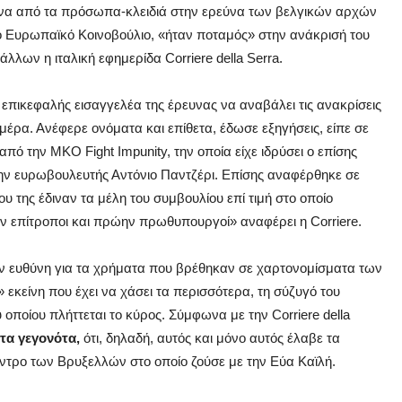
ένα από τα πρόσωπα-κλειδιά στην ερεύνα των βελγικών αρχών
ο Ευρωπαϊκό Κοινοβούλιο, «ήταν ποταμός» στην ανάκρισή του
λλων η ιταλική εφημερίδα Corriere della Serra.
πικεφαλής εισαγγελέα της έρευνας να αναβάλει τις ανακρίσεις
ρα. Ανέφερε ονόματα και επίθετα, έδωσε εξηγήσεις, είπε σε
πό την ΜΚΟ Fight Impunity, την οποία είχε ιδρύσει ο επίσης
ώην ευρωβουλευτής Αντόνιο Παντζέρι. Επίσης αναφέρθηκε σε
 της έδιναν τα μέλη του συμβουλίου επί τιμή στο οποίο
 επίτροποι και πρώην πρωθυπουργοί» αναφέρει η Corriere.
ην ευθύνη για τα χρήματα που βρέθηκαν σε χαρτονομίσματα των
 εκείνη που έχει να χάσει τα περισσότερα, τη σύζυγό του
οποίου πλήττεται το κύρος. Σύμφωνα με την Corriere della
τα γεγονότα,
ότι, δηλαδή, αυτός και μόνο αυτός έλαβε τα
ντρο των Βρυξελλών στο οποίο ζούσε με την Εύα Καϊλή.